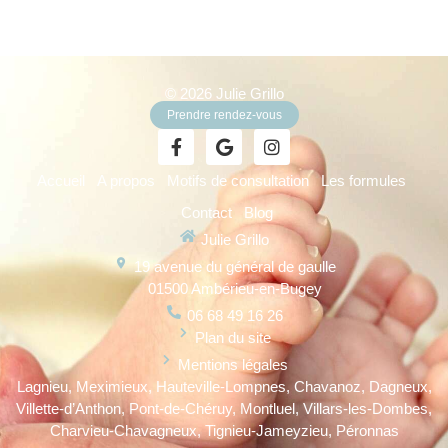
© 2026 Julie Grillo
Prendre rendez-vous
Accueil
A propos
Motifs de consultation
Les formules
Contact
Blog
Julie Grillo
19 avenue du général de gaulle
01500 Ambérieu-en-Bugey
06 68 49 16 26
Plan du site
Mentions légales
Lagnieu, Meximieux, Hauteville-Lompnes, Chavanoz, Dagneux,
Villette-d’Anthon, Pont-de-Chéruy, Montluel, Villars-les-Dombes,
Charvieu-Chavagneux, Tignieu-Jameyzieu, Péronnas